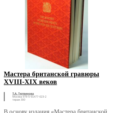
Мастера британской гравюры
XVIII-XIX веков
Т.А. Тютвинова
Москва 978-5-91477-023-2
тираж 300
В основу издания «Мастера британской