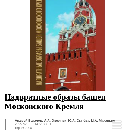
Надвратные образы башен
Московского Кремля
Андрей Баталов
,
А.А. Оксенюк
,
Ю.А. Сычёва
,
М.А. Маханько
2025 978-5-91477-088-1
тираж 2000