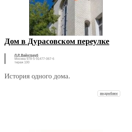
Дом в Дурасовском переулке
Л.Р. Вайнтрауб
Москва 978-5-91477-067-6
тираж 100
История одного дома.
подробнее