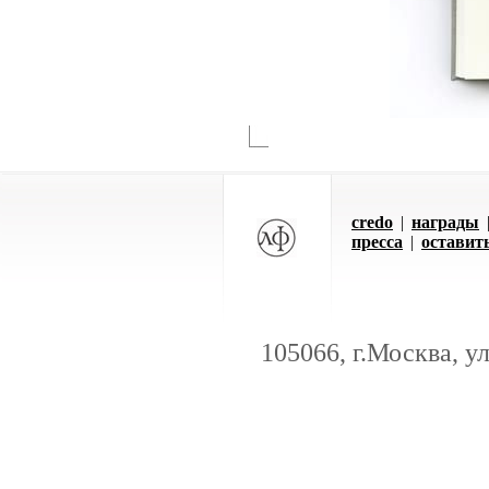
credo
|
награды
пресса
|
оставит
105066, г.Москва, у