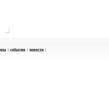
оры
|
события
|
новости
|