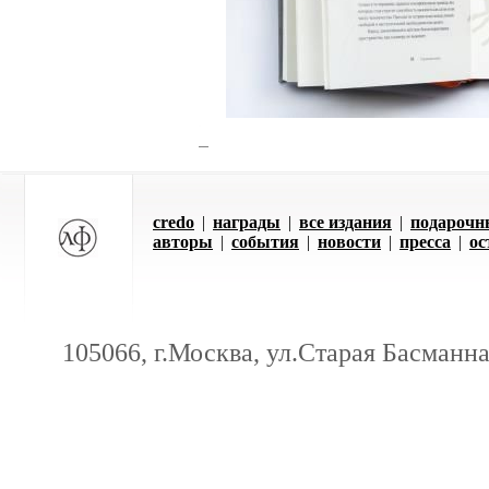
credo
|
награды
|
все издания
|
подарочн
авторы
|
события
|
новости
|
пресса
|
ос
105066, г.Москва, ул.Старая Басманная