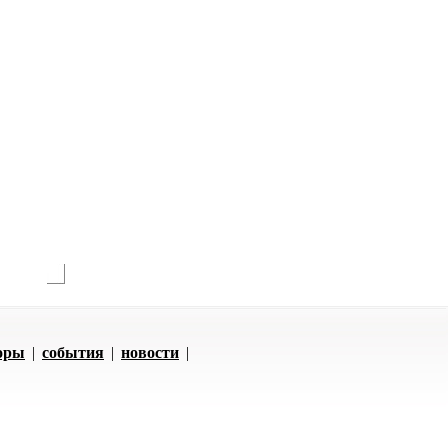
оры
|
события
|
новости
|