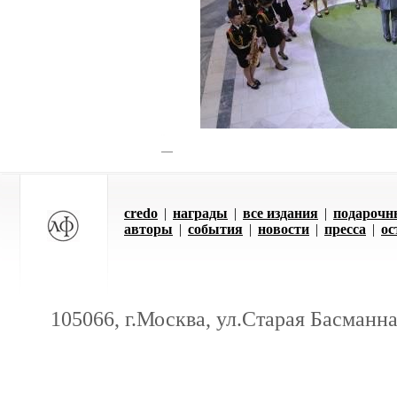
credo
|
награды
|
все издания
|
подарочн
авторы
|
события
|
новости
|
пресса
|
ос
105066, г.Москва, ул.Старая Басманная