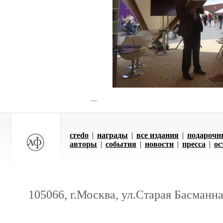
credo
|
награды
|
все издания
|
подарочн
авторы
|
события
|
новости
|
пресса
|
ос
105066, г.Москва, ул.Старая Басманная