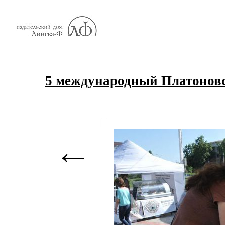
5 международный Платоновс