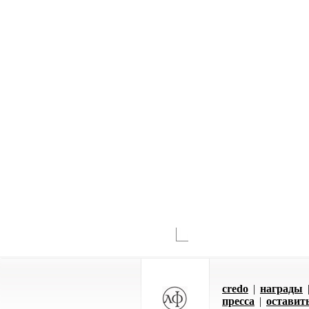
credo
|
награды
пресса
|
оставит