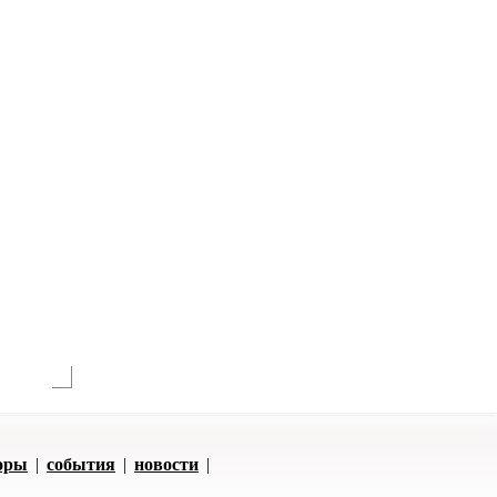
оры
|
события
|
новости
|