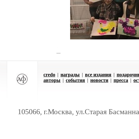
credo
|
награды
|
все издания
|
подарочн
авторы
|
события
|
новости
|
пресса
|
ос
105066, г.Москва, ул.Старая Басманная