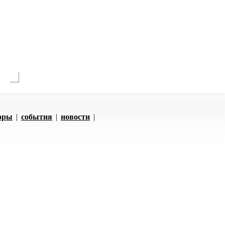
оры
|
события
|
новости
|