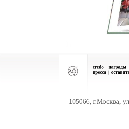
credo
|
награды
пресса
|
оставит
105066, г.Москва, у