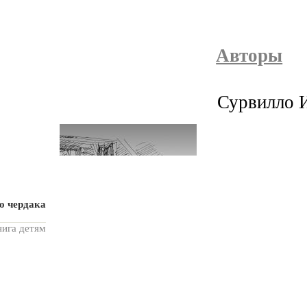
Авторы
Сурвилло 
о чердака
нига детям