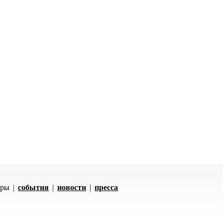
оры
|
события
|
новости
|
пресса