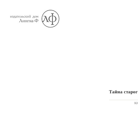
Тайна старог
к